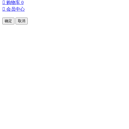
󰀄
购物车
0
󰀅
会员中心
确定
取消