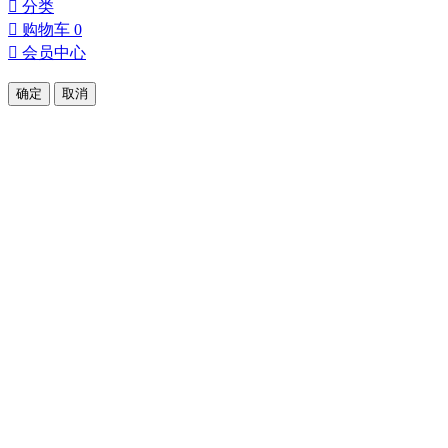
󰀂
分类
󰀄
购物车
0
󰀅
会员中心
确定
取消