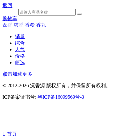
返回
购物车
盘香
塔香
香粉
香丸
销量
综合
人气
价格
筛选
点击加载更多
© 2012-2026 沉香源 版权所有，并保留所有权利。
ICP备案证书号:
粤ICP备16099569号-3
󰀁
首页