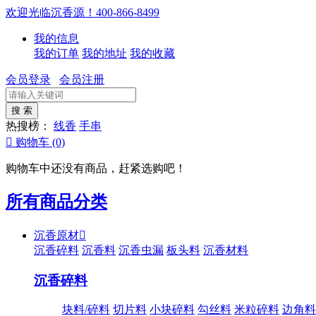
欢迎光临沉香源！400-866-8499
我的信息
我的订单
我的地址
我的收藏
会员登录
会员注册
热搜榜：
线香
手串

购物车
(0)
购物车中还没有商品，赶紧选购吧！
所有商品分类
沉香原材

沉香碎料
沉香料
沉香虫漏
板头料
沉香材料
沉香碎料
块料/碎料
切片料
小块碎料
勾丝料
米粒碎料
边角料