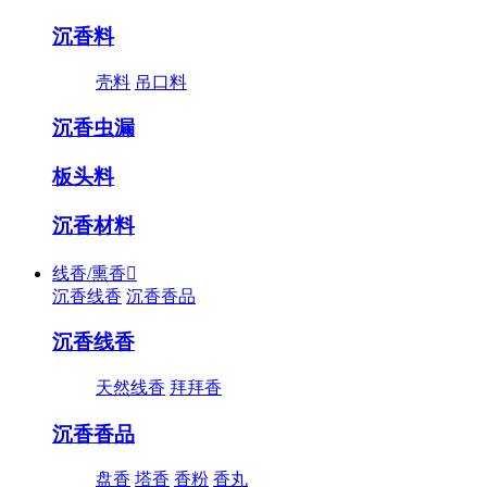
沉香料
壳料
吊口料
沉香虫漏
板头料
沉香材料
线香/熏香

沉香线香
沉香香品
沉香线香
天然线香
拜拜香
沉香香品
盘香
塔香
香粉
香丸