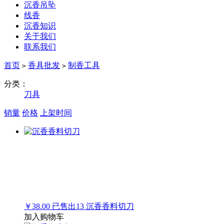
沉香吊坠
线香
沉香知识
关于我们
联系我们
首页
香具批发
制香工具
>
>
分类：
刀具
销量
价格
上架时间
￥38.00
已售出
13
沉香香料切刀
加入购物车