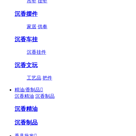
吊坠
挂坠
沉香摆件
家居
供奉
沉香车挂
沉香挂件
沉香文玩
工艺品
把件
精油/香制品

沉香精油
沉香制品
沉香精油
沉香制品
香具批发
