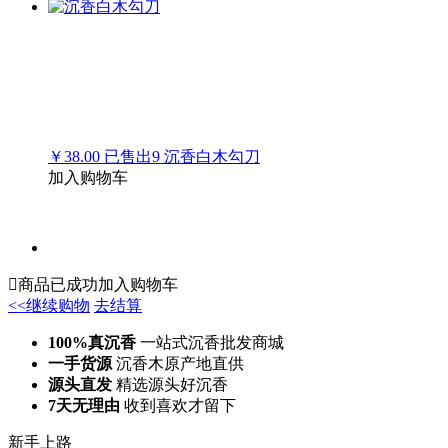
￥38.00
已售出
9
沉香白木勾刀
加入购物车

商品已成功加入购物车
<<继续购物
去结算
100%真沉香
一站式沉香批发商城
一手货源
沉香木原产地直供
源头直发
精选源头好沉香
7天无理由
收到喜欢才留下
新手上路