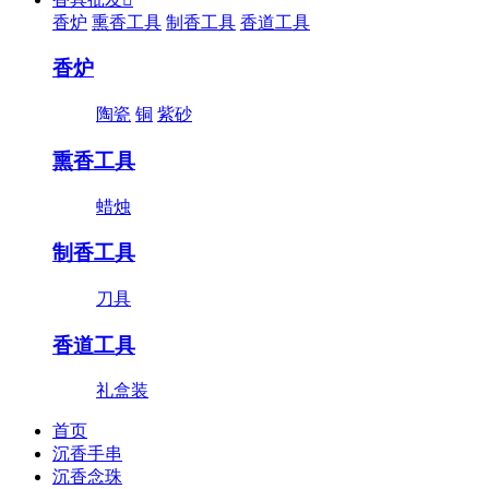
香炉
熏香工具
制香工具
香道工具
香炉
陶瓷
铜
紫砂
熏香工具
蜡烛
制香工具
刀具
香道工具
礼盒装
首页
沉香手串
沉香念珠