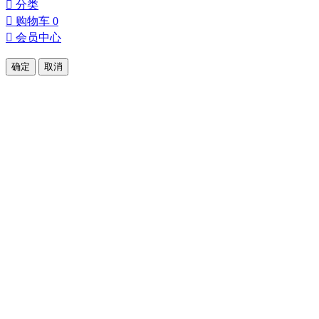
󰀂
分类
󰀄
购物车
0
󰀅
会员中心
确定
取消