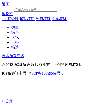
返回
购物车
108颗念珠
桶珠项链
随形项链
饰品项链
销量
综合
人气
价格
筛选
点击加载更多
© 2012-2026 沉香源 版权所有，并保留所有权利。
ICP备案证书号:
粤ICP备16099569号-3
󰀁
首页