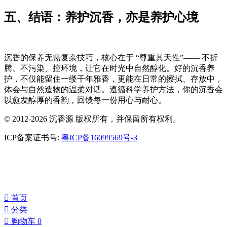
五、结语：养护沉香，亦是养护心境
沉香的保养无需复杂技巧，核心在于 “尊重其天性”—— 不折
腾、不污染、控环境，让它在时光中自然醇化。好的沉香养
护，不仅能留住一缕千年雅香，更能在日常的擦拭、存放中，
体会与自然造物的温柔对话。遵循科学养护方法，你的沉香会
以愈发醇厚的香韵，回馈每一份用心与耐心。
© 2012-2026 沉香源 版权所有，并保留所有权利。
ICP备案证书号:
粤ICP备16099569号-3
󰀁
首页
󰀂
分类
󰀄
购物车
0