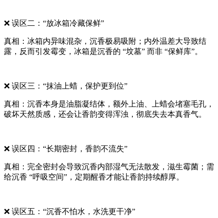
❌ 误区二：“放冰箱冷藏保鲜”
真相：冰箱内异味混杂，沉香极易吸附；内外温差大导致结
露，反而引发霉变，冰箱是沉香的 “坟墓” 而非 “保鲜库”。
❌ 误区三：“抹油上蜡，保护更到位”
真相：沉香本身是油脂凝结体，额外上油、上蜡会堵塞毛孔，
破坏天然质感，还会让香韵变得浑浊，彻底失去本真香气。
❌ 误区四：“长期密封，香韵不流失”
真相：完全密封会导致沉香内部湿气无法散发，滋生霉菌；需
给沉香 “呼吸空间”，定期醒香才能让香韵持续醇厚。
❌ 误区五：“沉香不怕水，水洗更干净”