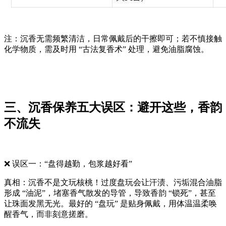
注：沉香无需频繁清洁，日常佩戴后的干擦即可；若不慎接触
化学物质，需及时用 “古法复香术” 处理，避免油脂腐蚀。
三、沉香保养五大误区：避开这些，香韵
不流失
❌ 误区一：“盘得越勤，包浆越好看”
真相：沉香不是文玩核桃！过度盘玩会让汗渍、污垢混合油脂
形成 “油泥”，堵塞香气散发的导管，导致香韵 “锁死”，甚至
让珠面发黑无光。最好的 “盘玩” 是贴身佩戴，用体温温柔唤
醒香气，而非刻意搓磨。