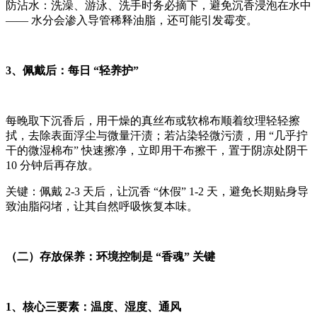
防沾水：洗澡、游泳、洗手时务必摘下，避免沉香浸泡在水中
—— 水分会渗入导管稀释油脂，还可能引发霉变。
3、佩戴后：每日 “轻养护”
每晚取下沉香后，用干燥的真丝布或软棉布顺着纹理轻轻擦
拭，去除表面浮尘与微量汗渍；若沾染轻微污渍，用 “几乎拧
干的微湿棉布” 快速擦净，立即用干布擦干，置于阴凉处阴干
10 分钟后再存放。
关键：佩戴 2-3 天后，让沉香 “休假” 1-2 天，避免长期贴身导
致油脂闷堵，让其自然呼吸恢复本味。
（二）存放保养：环境控制是 “香魂” 关键
1、核心三要素：温度、湿度、通风