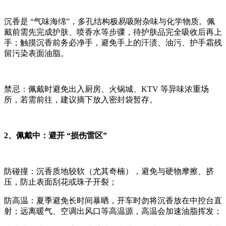
沉香是 “气味海绵”，多孔结构极易吸附杂味与化学物质。佩
戴前需先完成护肤、喷香水等步骤，待护肤品完全吸收后再上
手；触摸沉香前务必净手，避免手上的汗渍、油污、护手霜残
留污染表面油脂。
禁忌：佩戴时避免出入厨房、火锅城、KTV 等异味浓重场
所，若需前往，建议摘下放入密封袋暂存。
2、佩戴中：避开 “损伤雷区”
防碰撞：沉香质地较软（尤其奇楠），避免与硬物摩擦、挤
压，防止表面刮花或珠子开裂；
防高温：夏季避免长时间暴晒，开车时勿将沉香放在中控台直
射；远离暖气、空调出风口等高温源，高温会加速油脂挥发；