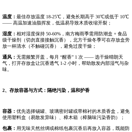
温度：
最佳存放温度 18-25℃，避免长期高于 30℃或低于 10℃
—— 高温加速油脂挥发，低温易导致木质收缩开裂；
湿度：
相对湿度保持 50-60%，南方梅雨季需用防潮盒 + 食品
级干燥剂（切勿直接接触沉香），北方干燥冬季可在存放盒旁
放一杯清水（不触碰沉香），避免过度干燥；
通风：
无需频繁开盖，每月 “醒香” 1 次 —— 选干燥晴朗天
气，打开存放盒让沉香透气 1-2 小时，帮助散发内部湿气与杂
味。
2、存放容器与方式：隔绝污染，温和护香
容器：
优先选择锡罐、玻璃密封罐或带棉衬的木质香盒，避免
使用塑料盒（易散发异味）、樟木箱（樟脑味污染香韵）；
包裹：
用无味天然丝绸或棉纸包裹沉香后再放入容器，既能防