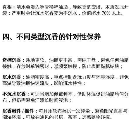
真相：清水会渗入导管稀释油脂，导致香韵变淡、木质发胀开
裂；严重时会让沉水沉香变为不沉水，价值缩水 70% 以上。
四、不同类型沉香的针对性保养
奇楠沉香：
质地更软、油脂更丰富，需纯干盘，避免任何油脂
接触，存放时单独密封，忌频繁触摸，防止表面黏腻结块；
沉水沉香
：油脂密度高，重点控制盘玩力度与环境湿度，避免
高温导致油脂快速流失，影响沉水特性；
不沉水沉香：
可适当增加佩戴频率，借助体温促进油脂均匀分
布，但仍需避免汗渍长时间浸泡；
沉香雕件 / 摆件：
每月用软布擦拭一次浮尘，避免阳光直射与
潮湿环境，可放在通风的书房、茶室，远离硬物碰撞。